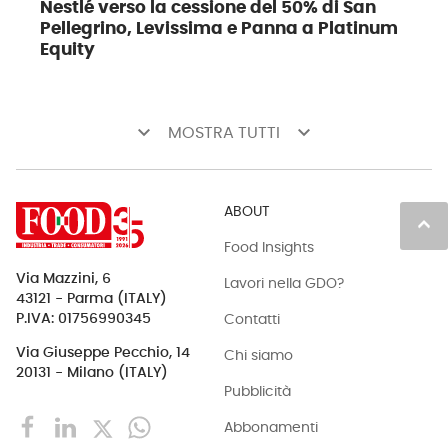
Nestlé verso la cessione del 50% di San
Pellegrino, Levissima e Panna a Platinum
Equity
keyboard_arrow_down
keyboard_arrow_down
MOSTRA TUTTI
ABOUT
keyboard_arrow_up
Food Insights
Via Mazzini, 6
Lavori nella GDO?
43121 - Parma (ITALY)
Contatti
P.IVA: 01756990345
Via Giuseppe Pecchio, 14
Chi siamo
20131 - Milano (ITALY)
Pubblicità
Abbonamenti