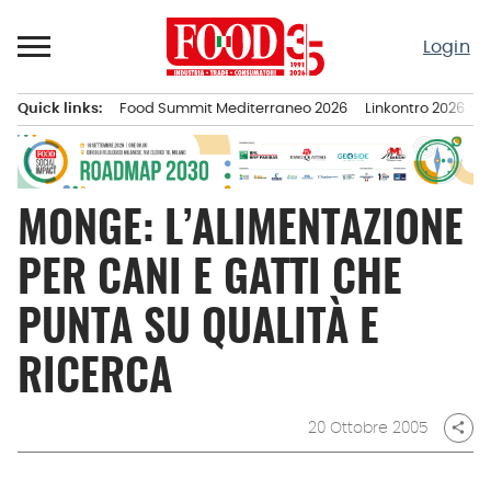
Passa
al
Login
contenuto
Quick links:
Food Summit Mediterraneo 2026
Linkontro 2026
F
Menu principale
MONGE: L’ALIMENTAZIONE
PER CANI E GATTI CHE
PUNTA SU QUALITÀ E
RICERCA
20 Ottobre 2005
share