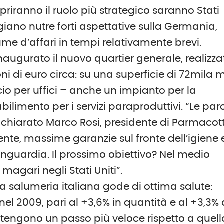
opriranno il ruolo più strategico saranno Stati
giano nutre forti aspettative sulla Germania,
me d’affari in tempi relativamente brevi.
ugurato il nuovo quartier generale, realizza
oni di euro circa: su una superficie di 72mila 
icio per uffici – anche un impianto per la
ilimento per i servizi paraproduttivi. “Le par
ichiarato Marco Rosi, presidente di Parmacot
nte, massime garanzie sul fronte dell’igiene 
avanguardia. Il prossimo obiettivo? Nel medio
magari negli Stati Uniti”.
lla salumeria italiana gode di ottima salute:
l 2009, pari al +3,6% in quantità e al +3,3% 
antengono un passo più veloce rispetto a quell