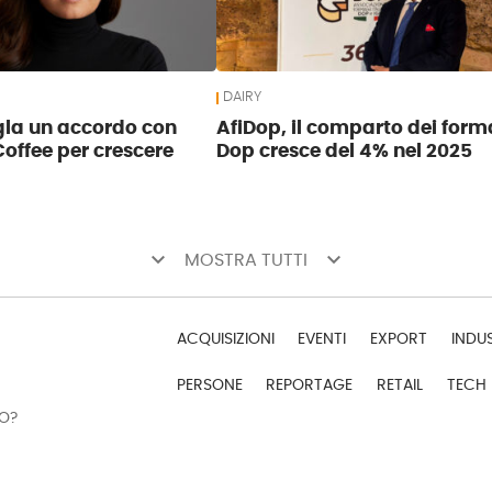
DAIRY
igla un accordo con
AfiDop, il comparto dei for
offee per crescere
Dop cresce del 4% nel 2025
keyboard_arrow_down
keyboard_arrow_down
MOSTRA TUTTI
ACQUISIZIONI
EVENTI
EXPORT
INDU
PERSONE
REPORTAGE
RETAIL
TECH
DO?