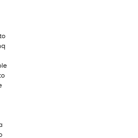
to
mq
ole
to
e
a
o