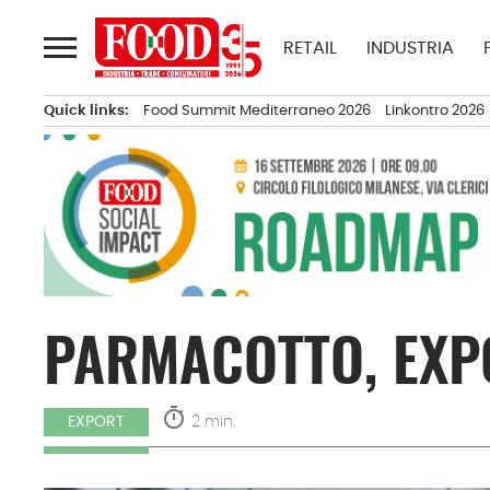
Passa
al
RETAIL
INDUSTRIA
contenuto
Quick links:
Food Summit Mediterraneo 2026
Linkontro 2026
PARMACOTTO, EXP
timer
2 min.
EXPORT