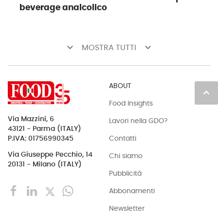
beverage analcolico
keyboard_arrow_down
keyboard_arrow_down
MOSTRA TUTTI
ABOUT
keyboard_arrow_up
Food Insights
Via Mazzini, 6
Lavori nella GDO?
43121 - Parma (ITALY)
Contatti
P.IVA: 01756990345
Via Giuseppe Pecchio, 14
Chi siamo
20131 - Milano (ITALY)
Pubblicità
Abbonamenti
Newsletter