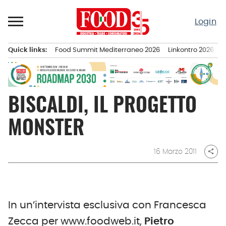
Passa
al
Login
contenuto
Quick links:
Food Summit Mediterraneo 2026
Linkontro 2026
F
Menu principale
BISCALDI, IL PROGETTO
MONSTER
16 Marzo 2011
share
In un’intervista esclusiva con Francesca
Zecca per www.foodweb.it,
Pietro