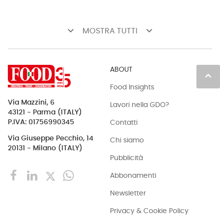
keyboard_arrow_down
keyboard_arrow_down
MOSTRA TUTTI
ABOUT
keyboard_arrow_up
Food Insights
Via Mazzini, 6
Lavori nella GDO?
43121 - Parma (ITALY)
Contatti
P.IVA: 01756990345
Via Giuseppe Pecchio, 14
Chi siamo
20131 - Milano (ITALY)
Pubblicità
Abbonamenti
Newsletter
Privacy & Cookie Policy