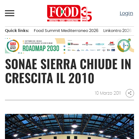
Passa
al
Login
contenuto
Quick links:
Food Summit Mediterraneo 2026
Linkontro 2026
F
Menu principale
SONAE SIERRA CHIUDE IN
CRESCITA IL 2010
10 Marzo 2011
share