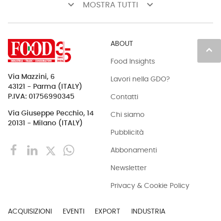
keyboard_arrow_down
keyboard_arrow_down
MOSTRA TUTTI
ABOUT
keyboard_arrow_up
Food Insights
Via Mazzini, 6
Lavori nella GDO?
43121 - Parma (ITALY)
Contatti
P.IVA: 01756990345
Via Giuseppe Pecchio, 14
Chi siamo
20131 - Milano (ITALY)
Pubblicità
Abbonamenti
Newsletter
Privacy & Cookie Policy
ACQUISIZIONI
EVENTI
EXPORT
INDUSTRIA