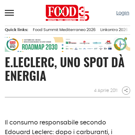
Passa
al
Login
contenuto
Quick links:
Food Summit Mediterraneo 2026
Linkontro 2026
F
Menu principale
E.LECLERC, UNO SPOT DÀ
ENERGIA
4 Aprile 2011
share
Il consumo responsabile secondo
Edouard Leclerc: dopo i carburanti, i