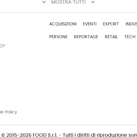
keyboard_arrow_down
keyboard_arrow_down
MOSTRA TUTTI
ACQUISIZIONI
EVENTI
EXPORT
INDU
PERSONE
REPORTAGE
RETAIL
TECH
DO?
ie Policy
© 2015-2026 FOOD S.r.l. - Tutti i diritti di riproduzione son