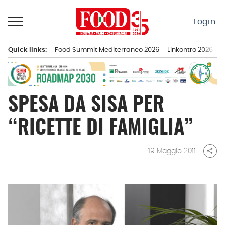
Passa
al
Login
contenuto
Quick links:
Food Summit Mediterraneo 2026
Linkontro 2026
F
Menu principale
SPESA DA SISA PER
“RICETTE DI FAMIGLIA”
19 Maggio 2011
share