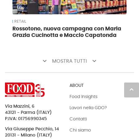
RETAIL
Rossotono, nuova campagna con Maria
Grazia Cucinotta e Maccio Capatonda
keyboard_arrow_down
keyboard_arrow_down
MOSTRA TUTTI
ABOUT
keyboard_arrow_up
Food Insights
Via Mazzini, 6
Lavori nella GDO?
43121 - Parma (ITALY)
Contatti
P.IVA: 01756990345
Via Giuseppe Pecchio, 14
Chi siamo
20131 - Milano (ITALY)