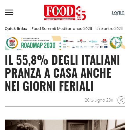
Passa
al
Login
contenuto
Quick links:
Food Summit Mediterraneo 2026
Linkontro 2026
F
Menu principale
IL 55,8% DEGLI ITALIANI
PRANZA A CASA ANCHE
NEI GIORNI FERIALI
20 Giugno 2011
share