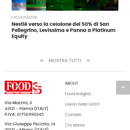
ACQUISIZIONI
Nestlé verso la cessione del 50% di San
Pellegrino, Levissima e Panna a Platinum
Equity
keyboard_arrow_down
keyboard_arrow_down
MOSTRA TUTTI
ABOUT
keyboard_arrow_up
Food Insights
Via Mazzini, 6
Lavori nella GDO?
43121 - Parma (ITALY)
Contatti
P.IVA: 01756990345
Via Giuseppe Pecchio, 14
Chi siamo