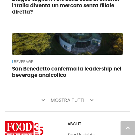
l’Italia diventa un mercato senza filiale
diretta?
BEVERAGE
San Benedetto conferma la leadership nel
beverage analcolico
keyboard_arrow_down
keyboard_arrow_down
MOSTRA TUTTI
ABOUT
keyboard_arrow_up
Food Insights