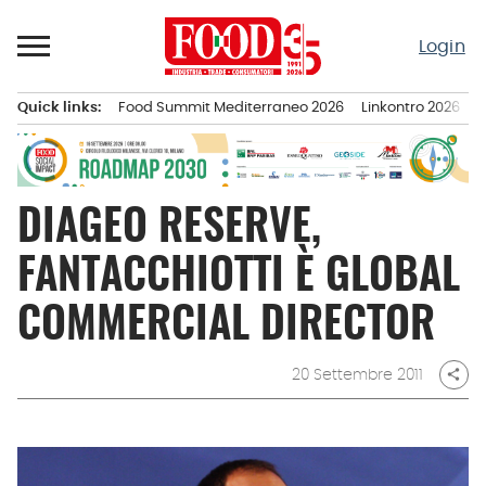
Passa
al
Login
contenuto
Quick links:
Food Summit Mediterraneo 2026
Linkontro 2026
F
Menu principale
DIAGEO RESERVE,
FANTACCHIOTTI È GLOBAL
COMMERCIAL DIRECTOR
20 Settembre 2011
share