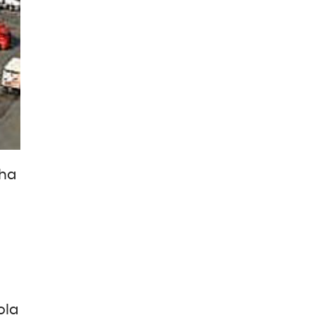
 ha
ola