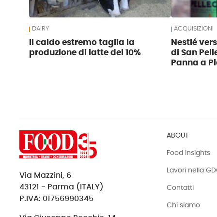
DAIRY
ACQUISIZIONI
Il caldo estremo taglia la
Nestlé ver
produzione di latte del 10%
di San Pell
Panna a Pl
ABOUT
Food Insights
Lavori nella G
Via Mazzini, 6
43121 - Parma (ITALY)
Contatti
P.IVA: 01756990345
Chi siamo