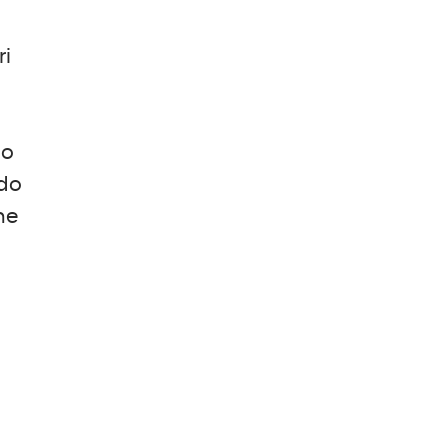
ri
no
ndo
me