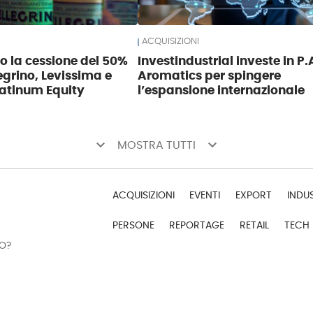
ACQUISIZIONI
so la cessione del 50%
Investindustrial investe in P.
egrino, Levissima e
Aromatics per spingere
atinum Equity
l’espansione internazionale
keyboard_arrow_down
keyboard_arrow_down
MOSTRA TUTTI
ACQUISIZIONI
EVENTI
EXPORT
INDU
PERSONE
REPORTAGE
RETAIL
TECH
DO?