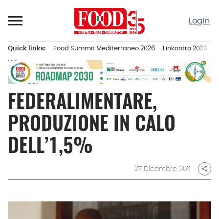
Passa
al
Login
contenuto
Quick links:
Food Summit Mediterraneo 2026
Linkontro 2026
F
Menu principale
FEDERALIMENTARE,
PRODUZIONE IN CALO
DELL’1,5%
27 Dicembre 2011
share