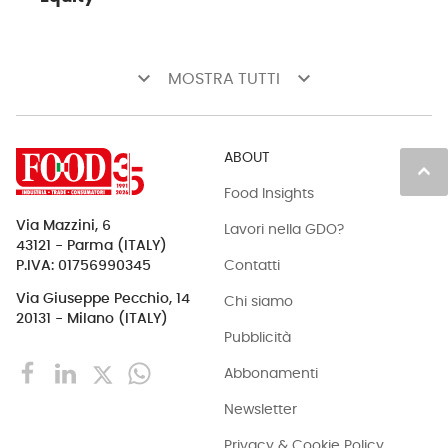
keyboard_arrow_down
keyboard_arrow_down
MOSTRA TUTTI
ABOUT
keyboard_arrow_up
Food Insights
Via Mazzini, 6
Lavori nella GDO?
43121 - Parma (ITALY)
Contatti
P.IVA: 01756990345
Via Giuseppe Pecchio, 14
Chi siamo
20131 - Milano (ITALY)
Pubblicità
Abbonamenti
Newsletter
Privacy & Cookie Policy