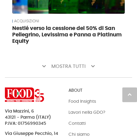
ACQUISIZIONI
Nestlé verso la cessione del 50% di San
Pellegrino, Levissima e Panna a Platinum
Equity
keyboard_arrow_down
keyboard_arrow_down
MOSTRA TUTTI
ABOUT
keyboard_arrow_up
Food Insights
Via Mazzini, 6
Lavori nella GDO?
43121 - Parma (ITALY)
Contatti
P.IVA: 01756990345
Via Giuseppe Pecchio, 14
Chi siamo