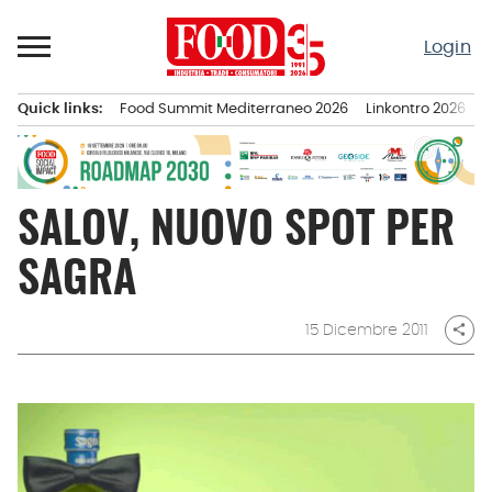
Passa
al
Login
contenuto
Quick links:
Food Summit Mediterraneo 2026
Linkontro 2026
F
Menu principale
SALOV, NUOVO SPOT PER
SAGRA
15 Dicembre 2011
share