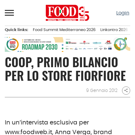
Passa
al
Login
contenuto
Quick links:
Food Summit Mediterraneo 2026
Linkontro 2026
F
Menu principale
COOP, PRIMO BILANCIO
PER LO STORE FIORFIORE
9 Gennaio 2012
share
In un’intervista esclusiva per
www.foodweb.it, Anna Verga, brand