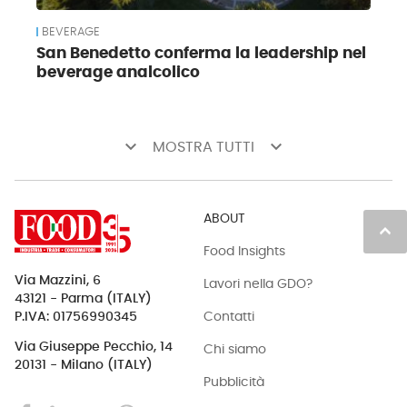
BEVERAGE
San Benedetto conferma la leadership nel
beverage analcolico
keyboard_arrow_down
keyboard_arrow_down
MOSTRA TUTTI
ABOUT
keyboard_arrow_up
Food Insights
Via Mazzini, 6
Lavori nella GDO?
43121 - Parma (ITALY)
Contatti
P.IVA: 01756990345
Via Giuseppe Pecchio, 14
Chi siamo
20131 - Milano (ITALY)
Pubblicità