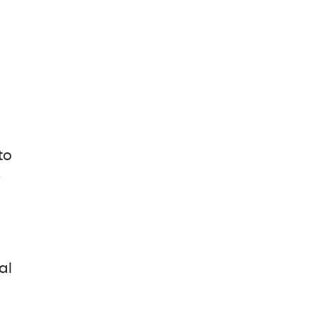
to
-
al