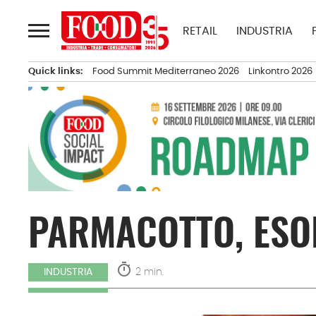
Passa
al
RETAIL
INDUSTRIA
contenuto
Quick links:
Food Summit Mediterraneo 2026
Linkontro 2026
PARMACOTTO, ESO
timer
2 min.
INDUSTRIA