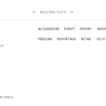
keyboard_arrow_down
keyboard_arrow_down
MOSTRA TUTTI
ACQUISIZIONI
EVENTI
EXPORT
INDU
PERSONE
REPORTAGE
RETAIL
TECH
DO?
ie Policy