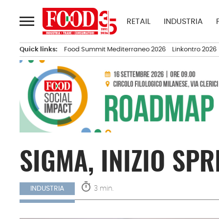
Passa
al
RETAIL
INDUSTRIA
contenuto
Quick links:
Food Summit Mediterraneo 2026
Linkontro 2026
SIGMA, INIZIO SP
timer
3 min.
INDUSTRIA