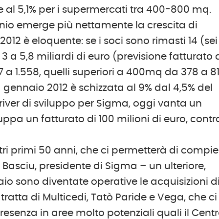
 al 5,1% per i supermercati tra 400-800 mq.
riennio emerge più nettamente la crescita di
l 2012 è eloquente: se i soci sono rimasti 14 (sei
 3 a 5,8 miliardi di euro (previsione fatturato 
7 a 1.558, quelli superiori a 400mq da 378 a 81
gennaio 2012 è schizzata al 9% dal 4,5% del
iver di sviluppo per Sigma, oggi vanta un
luppa un fatturato di 100 milioni di euro, contro
ostri primi 50 anni, che ci permetterà di compie
Basciu, presidente di Sigma – un ulteriore,
naio sono diventate operative le acquisizioni d
Si tratta di Multicedi, Tatò Paride e Vega, che ci
esenza in aree molto potenziali quali il Cent