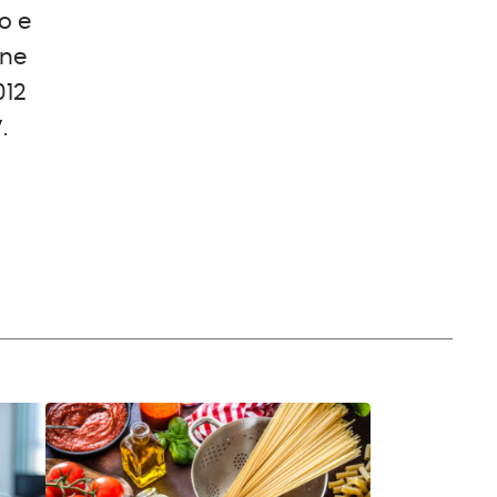
to e
one
012
.