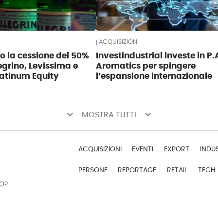
ACQUISIZIONI
so la cessione del 50%
Investindustrial investe in P.
egrino, Levissima e
Aromatics per spingere
atinum Equity
l’espansione internazionale
keyboard_arrow_down
keyboard_arrow_down
MOSTRA TUTTI
ACQUISIZIONI
EVENTI
EXPORT
INDU
PERSONE
REPORTAGE
RETAIL
TECH
DO?