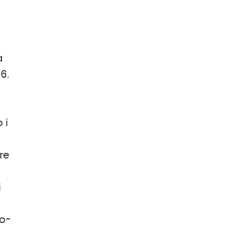
a
6.
 i
re
i
ro-