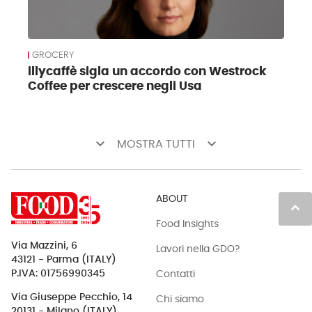
GROCERY
illycaffè sigla un accordo con Westrock
Coffee per crescere negli Usa
keyboard_arrow_down
keyboard_arrow_down
MOSTRA TUTTI
ABOUT
keyboard_arrow_up
Food Insights
Via Mazzini, 6
Lavori nella GDO?
43121 - Parma (ITALY)
Contatti
P.IVA: 01756990345
Via Giuseppe Pecchio, 14
Chi siamo
20131 - Milano (ITALY)