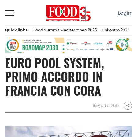
Passa
al
Login
contenuto
Quick links:
Food Summit Mediterraneo 2026
Linkontro 2026
F
Menu principale
EURO POOL SYSTEM,
PRIMO ACCORDO IN
FRANCIA CON CORA
16 Aprile 2012
share