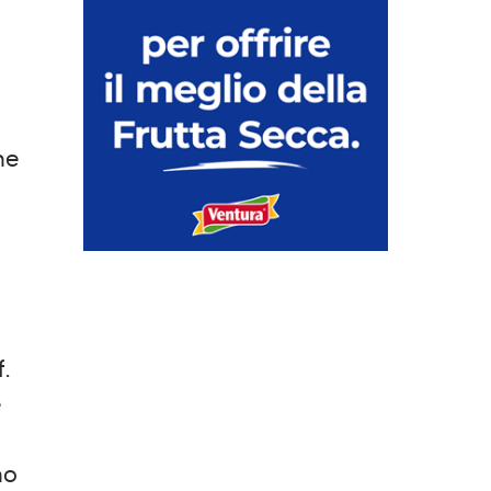
ne
,
.
e
no