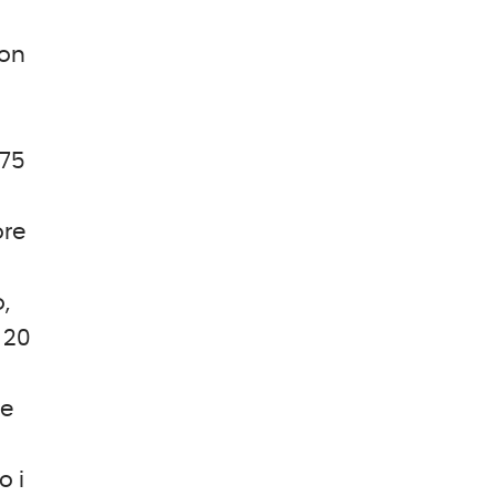
con
 75
ore
,
 20
te
o i