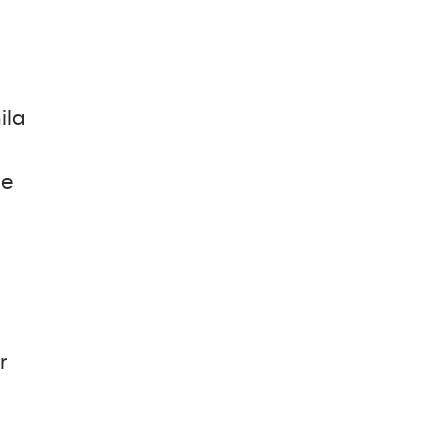
ila
he
r