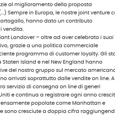
grazie al miglioramento della proposta
(…) Sempre in Europa, le nostre joint venture 
n Portogallo, hanno dato un contributo
di vendita.
iant Landover – oltre ad aver celebrato i suoi
itivo, grazie a una politica commerciale
ficiente programma di customer loyalty. Gli st
 a Staten Island e nel New England hanno
tive del nostro gruppo sul mercato americano
no arrivati soprattutto dalle vendite on line. A
ro servizio di consegna on line di generi
 Uniti e continua a registrare ogni anno cresci
iù densamente popolate come Manhattan e
ndite sono cresciute a doppia cifra raggiungend