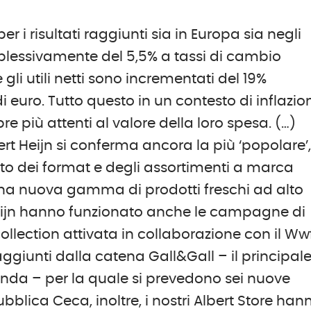
er i risultati raggiunti sia in Europa sia negli
mplessivamente del 5,5% a tassi di cambio
 gli utili netti sono incrementati del 19%
 euro. Tutto questo in un contesto di inflazio
 più attenti al valore della loro spesa. (…)
rt Heijn si conferma ancora la più ‘popolare’
o dei format e degli assortimenti a marca
di una nuova gamma di prodotti freschi ad alto
 Heijn hanno funzionato anche le campagne di
llection attivata in collaborazione con il Wwf
 raggiunti dalla catena Gall&Gall – il principal
’Olanda – per la quale si prevedono sei nuove
bblica Ceca, inoltre, i nostri Albert Store han