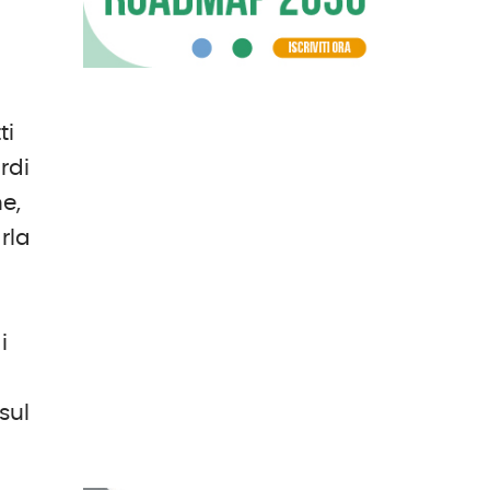
ti
ardi
ne,
rla
a
i
sul