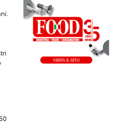
ni.
tri
e
350
a