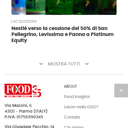
ACQUISIZIONI
Nestlé verso la cessione del 50% di San
Pellegrino, Levissima e Panna a Platinum
Equity
keyboard_arrow_down
keyboard_arrow_down
MOSTRA TUTTI
ABOUT
keyboard_arrow_up
Food Insights
Via Mazzini, 6
Lavori nella GDO?
43121 - Parma (ITALY)
Contatti
P.IVA: 01756990345
Via Giuseppe Pecchio, 14
Chi siamo