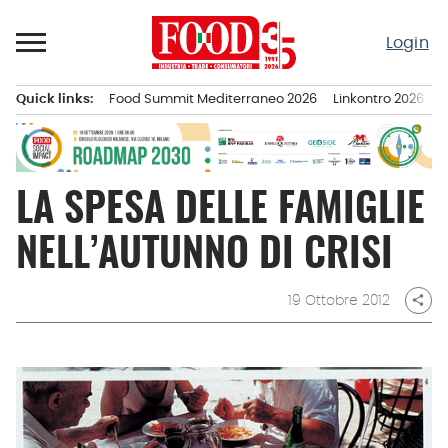
Passa
al
Login
contenuto
Quick links:
Food Summit Mediterraneo 2026
Linkontro 2026
F
Menu principale
LA SPESA DELLE FAMIGLIE
NELL’AUTUNNO DI CRISI
19 Ottobre 2012
share