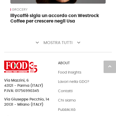
GROCERY
illycaffè sigla un accordo con Westrock
Coffee per crescere negli Usa
keyboard_arrow_down
keyboard_arrow_down
MOSTRA TUTTI
ABOUT
keyboard_arrow_up
Food Insights
Via Mazzini, 6
Lavori nella GDO?
43121 - Parma (ITALY)
Contatti
P.IVA: 01756990345
Via Giuseppe Pecchio, 14
Chi siamo
20131 - Milano (ITALY)
Pubblicità