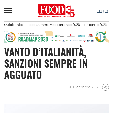
Passa
al
Login
contenuto
Quick links:
Food Summit Mediterraneo 2026
Linkontro 2026
F
Menu principale
VANTO D’ITALIANITÀ,
SANZIONI SEMPRE IN
AGGUATO
20 Dicembre 2012
share