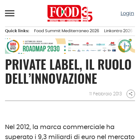
Passa
al
Login
contenuto
Quick links:
Food Summit Mediterraneo 2026
Linkontro 2026
F
Menu principale
PRIVATE LABEL, IL RUOLO
DELL’INNOVAZIONE
11 Febbraio 2013
share
Nel 2012, la marca commerciale ha
superato i 9,3 miliardi di euro nel mercato