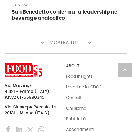
BEVERAGE
San Benedetto conferma la leadership nel
beverage analcolico
keyboard_arrow_down
keyboard_arrow_down
MOSTRA TUTTI
ABOUT
keyboard_arrow_up
Food Insights
Via Mazzini, 6
Lavori nella GDO?
43121 - Parma (ITALY)
Contatti
P.IVA: 01756990345
Via Giuseppe Pecchio, 14
Chi siamo
20131 - Milano (ITALY)
Pubblicità
Abbonamenti