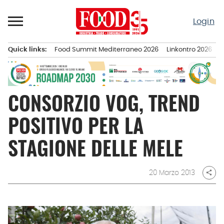
Passa
al
Login
contenuto
Quick links:
Food Summit Mediterraneo 2026
Linkontro 2026
F
Menu principale
CONSORZIO VOG, TREND
POSITIVO PER LA
STAGIONE DELLE MELE
20 Marzo 2013
share