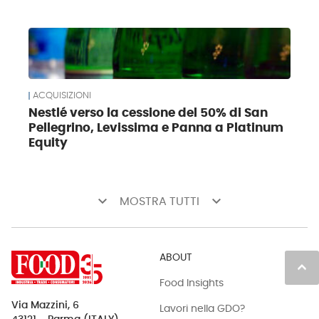
ACQUISIZIONI
Nestlé verso la cessione del 50% di San
Pellegrino, Levissima e Panna a Platinum
Equity
keyboard_arrow_down
keyboard_arrow_down
MOSTRA TUTTI
ABOUT
keyboard_arrow_up
Food Insights
Via Mazzini, 6
Lavori nella GDO?