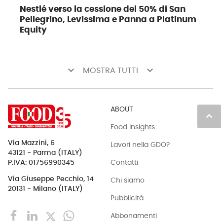
Nestlé verso la cessione del 50% di San
Pellegrino, Levissima e Panna a Platinum
Equity
keyboard_arrow_down
keyboard_arrow_down
MOSTRA TUTTI
ABOUT
keyboard_arrow_up
Food Insights
Via Mazzini, 6
Lavori nella GDO?
43121 - Parma (ITALY)
Contatti
P.IVA: 01756990345
Via Giuseppe Pecchio, 14
Chi siamo
20131 - Milano (ITALY)
Pubblicità
Abbonamenti