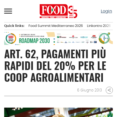
Passa
al
Login
contenuto
Quick links:
Food Summit Mediterraneo 2026
Linkontro 2026
F
Menu principale
ART. 62, PAGAMENTI PIÙ
RAPIDI DEL 20% PER LE
COOP AGROALIMENTARI
6 Giugno 2013
share