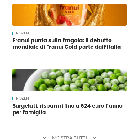
FROZEN
Franuí punta sulla fragola: il debutto
mondiale di Franuí Gold parte dall’Italia
FROZEN
Surgelati, risparmi fino a 624 euro l’anno
per famiglia
keyboard_arrow_down
keyboard_arrow_down
MOSTRA TUTTI