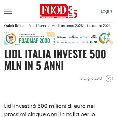
Passa
al
Login
contenuto
Quick links:
Food Summit Mediterraneo 2026
Linkontro 2026
F
Menu principale
LIDL ITALIA INVESTE 500
MLN IN 5 ANNI
3 Luglio 2013
share
Lidl investirà 500 milioni di euro nei
prossimi cinque anni in Italia per lo