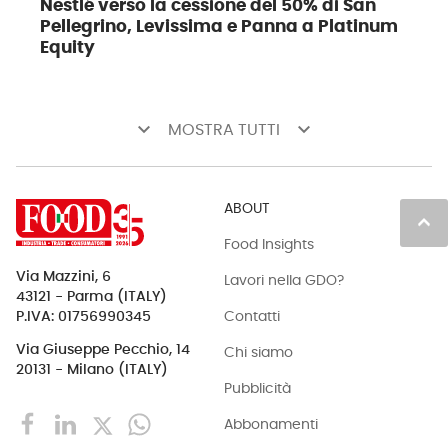
Nestlé verso la cessione del 50% di San
Pellegrino, Levissima e Panna a Platinum
Equity
keyboard_arrow_down
keyboard_arrow_down
MOSTRA TUTTI
ABOUT
keyboard_arrow_up
Food Insights
Via Mazzini, 6
Lavori nella GDO?
43121 - Parma (ITALY)
Contatti
P.IVA: 01756990345
Via Giuseppe Pecchio, 14
Chi siamo
20131 - Milano (ITALY)
Pubblicità
Abbonamenti