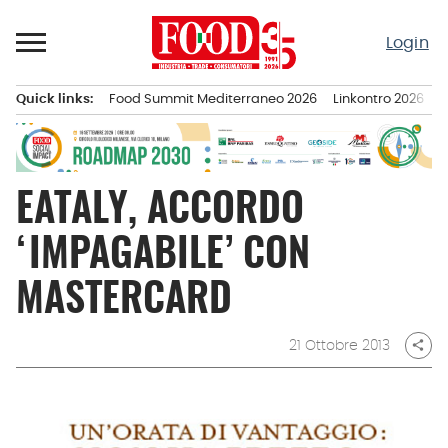
Passa
al
Login
contenuto
Quick links:
Food Summit Mediterraneo 2026
Linkontro 2026
F
Menu principale
EATALY, ACCORDO
‘IMPAGABILE’ CON
MASTERCARD
21 Ottobre 2013
share