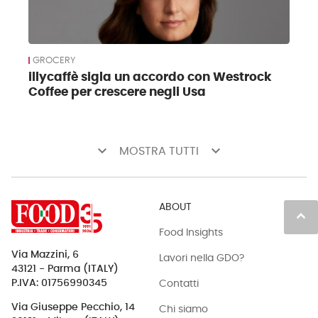
GROCERY
illycaffè sigla un accordo con Westrock
Coffee per crescere negli Usa
keyboard_arrow_down
keyboard_arrow_down
MOSTRA TUTTI
ABOUT
keyboard_arrow_up
Food Insights
Via Mazzini, 6
Lavori nella GDO?
43121 - Parma (ITALY)
Contatti
P.IVA: 01756990345
Via Giuseppe Pecchio, 14
Chi siamo