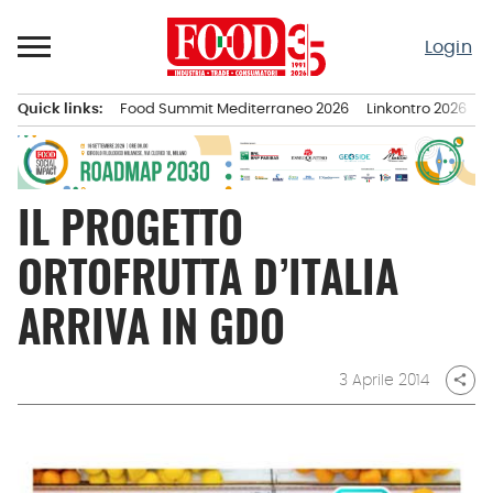
Passa
al
Login
contenuto
Quick links:
Food Summit Mediterraneo 2026
Linkontro 2026
F
Menu principale
IL PROGETTO
ORTOFRUTTA D’ITALIA
ARRIVA IN GDO
3 Aprile 2014
share