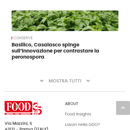
CONSERVE
Basilico, Casalasco spinge
sull’innovazione per contrastare la
peronospora
keyboard_arrow_down
keyboard_arrow_down
MOSTRA TUTTI
ABOUT
keyboard_arrow_up
Food Insights
Via Mazzini, 6
Lavori nella GDO?
43121 - Parma (ITALY)