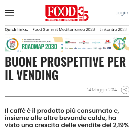
Passa
al
Login
contenuto
Quick links:
Food Summit Mediterraneo 2026
Linkontro 2026
F
Menu principale
BUONE PROSPETTIVE PER
IL VENDING
14 Maggio 2014
share
Il caffè è il prodotto più consumato e,
insieme alle altre bevande calde, ha
visto una crescita delle vendite del 2,19%