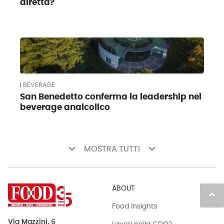
diretta?
BEVERAGE
San Benedetto conferma la leadership nel
beverage analcolico
keyboard_arrow_down
keyboard_arrow_down
MOSTRA TUTTI
ABOUT
keyboard_arrow_up
Food Insights
Via Mazzini, 6