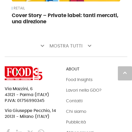
RETAIL
Cover Story – Private label: tanti mercati,
una direzione
keyboard_arrow_down
keyboard_arrow_down
MOSTRA TUTTI
ABOUT
keyboard_arrow_up
Food Insights
Via Mazzini, 6
Lavori nella GDO?
43121 - Parma (ITALY)
Contatti
P.IVA: 01756990345
Via Giuseppe Pecchio, 14
Chi siamo
20131 - Milano (ITALY)
Pubblicità