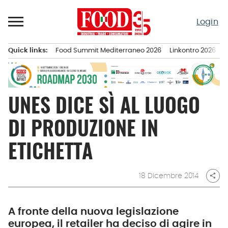
Passa
al
Login
contenuto
Quick links:
Food Summit Mediterraneo 2026
Linkontro 2026
F
Menu principale
UNES DICE SÌ AL LUOGO
DI PRODUZIONE IN
ETICHETTA
18 Dicembre 2014
share
A fronte della nuova legislazione
europea, il retailer ha deciso di agire in