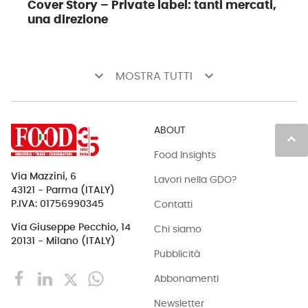
Cover Story – Private label: tanti mercati,
una direzione
keyboard_arrow_down
keyboard_arrow_down
MOSTRA TUTTI
ABOUT
keyboard_arrow_up
Food Insights
Via Mazzini, 6
Lavori nella GDO?
43121 - Parma (ITALY)
Contatti
P.IVA: 01756990345
Via Giuseppe Pecchio, 14
Chi siamo
20131 - Milano (ITALY)
Pubblicità
Abbonamenti
Newsletter