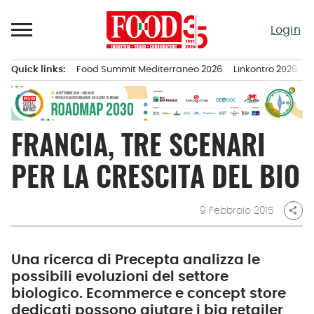
Passa
al
Login
contenuto
Quick links:
Food Summit Mediterraneo 2026
Linkontro 2026
F
Menu principale
FRANCIA, TRE SCENARI
PER LA CRESCITA DEL BIO
9 Febbraio 2015
share
Una ricerca di Precepta analizza le
possibili evoluzioni del settore
biologico. Ecommerce e concept store
dedicati possono aiutare i big retailer