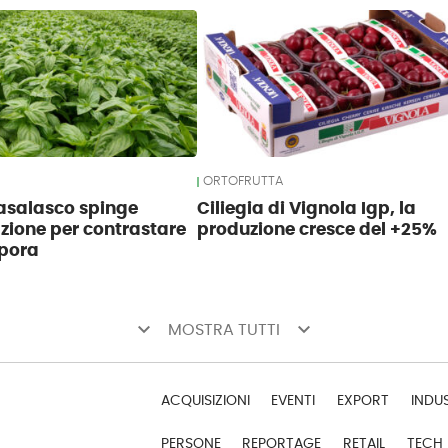
ORTOFRUTTA
Casalasco spinge
Ciliegia di Vignola Igp, la
azione per contrastare
produzione cresce del +25%
spora
keyboard_arrow_down
keyboard_arrow_down
MOSTRA TUTTI
ACQUISIZIONI
EVENTI
EXPORT
INDU
PERSONE
REPORTAGE
RETAIL
TECH