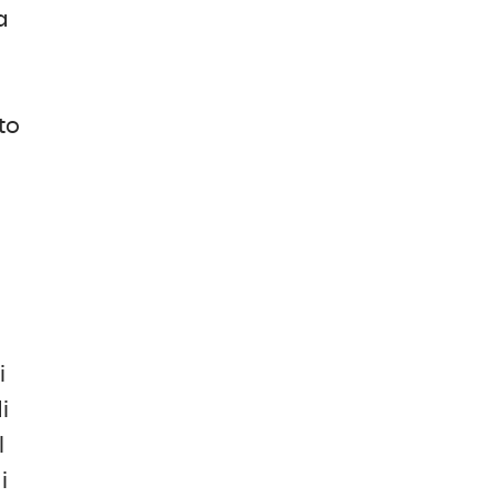
a
to
o
o
i
i
l
i