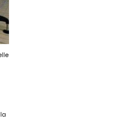
elle
 la