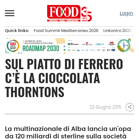
Passa
al
Login
contenuto
Quick links:
Food Summit Mediterraneo 2026
Linkontro 2026
F
Menu principale
SUL PIATTO DI FERRERO
C’È LA CIOCCOLATA
THORNTONS
23 Giugno 2015
share
La multinazionale di Alba lancia un'opa
da 120 miliardi di sterline sulla società