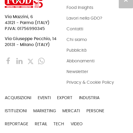
keyboard_arrow_up
Food Insights
Via Mazzini, 6
Lavori nella GDO?
43121 - Parma (ITALY)
Contatti
P.IVA: 01756990345
Via Giuseppe Pecchio, 14
Chi siamo
20131 - Milano (ITALY)
Pubblicità
Abbonamenti
Newsletter
Privacy & Cookie Policy
ACQUISIZIONI
EVENTI
EXPORT
INDUSTRIA
ISTITUZIONI
MARKETING
MERCATI
PERSONE
REPORTAGE
RETAIL
TECH
VIDEO