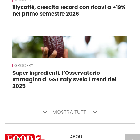
illycaffè, crescita record con ricavi a +19%
nel primo semestre 2026
GROCERY
Super ingredienti, l’Osservatorio
Immagino di GS1 Italy svela i trend del
2025
keyboard_arrow_down
keyboard_arrow_down
MOSTRA TUTTI
ABOUT