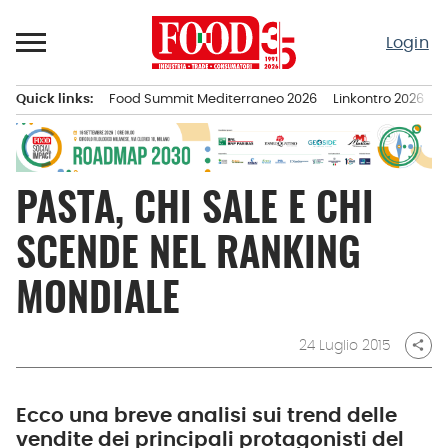
Passa
al
Login
contenuto
Quick links:
Food Summit Mediterraneo 2026
Linkontro 2026
F
Menu principale
PASTA, CHI SALE E CHI
SCENDE NEL RANKING
MONDIALE
24 Luglio 2015
share
Ecco una breve analisi sui trend delle
vendite dei principali protagonisti del