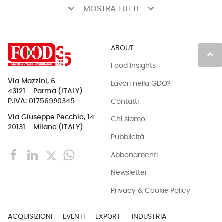
keyboard_arrow_down
keyboard_arrow_down
MOSTRA TUTTI
ABOUT
keyboard_arrow_up
Food Insights
Via Mazzini, 6
Lavori nella GDO?
43121 - Parma (ITALY)
Contatti
P.IVA: 01756990345
Via Giuseppe Pecchio, 14
Chi siamo
20131 - Milano (ITALY)
Pubblicità
Abbonamenti
Newsletter
Privacy & Cookie Policy
ACQUISIZIONI
EVENTI
EXPORT
INDUSTRIA