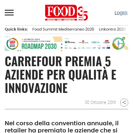
Passa
al
Login
contenuto
Quick links:
Food Summit Mediterraneo 2026
Linkontro 2026
F
Menu principale
CARREFOUR PREMIA 5
AZIENDE PER QUALITÀ E
INNOVAZIONE
30 Ottobre 2015
share
Nel corso della convention annuale, il
retailer ha premiato le aziende che si