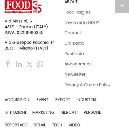
ABOUT
keyboard_arrow_up
Food Insights
Via Mazzini, 6
Lavori nella GDO?
43121 - Parma (ITALY)
Contatti
P.IVA: 01756990345
Via Giuseppe Pecchio, 14
Chi siamo
20131 - Milano (ITALY)
Pubblicità
Abbonamenti
Newsletter
Privacy & Cookie Policy
ACQUISIZIONI
EVENTI
EXPORT
INDUSTRIA
ISTITUZIONI
MARKETING
MERCATI
PERSONE
REPORTAGE
RETAIL
TECH
VIDEO