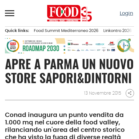
Passa
al
Login
contenuto
Quick links:
Food Summit Mediterraneo 2026
Linkontro 2026
F
Menu principale
APRE A PARMA UN NUOVO
STORE SAPORI&DINTORNI
13 Novembre 2015
share
Conad inaugura un punto vendita da
1.000 mq nel cuore della food valley,
rilanciando un'area del centro storico
che ha visto la fuga di diverse realtà