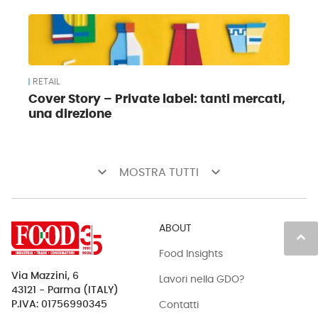
RETAIL
Cover Story – Private label: tanti mercati,
una direzione
keyboard_arrow_down
keyboard_arrow_down
MOSTRA TUTTI
ABOUT
keyboard_arrow_up
Food Insights
Via Mazzini, 6
Lavori nella GDO?
43121 - Parma (ITALY)
Contatti
P.IVA: 01756990345