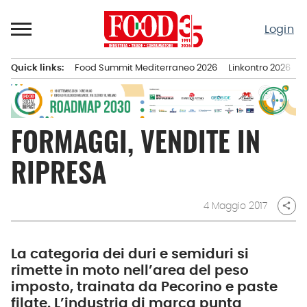
Passa
al
Login
contenuto
Quick links:
Food Summit Mediterraneo 2026
Linkontro 2026
F
Menu principale
FORMAGGI, VENDITE IN
RIPRESA
4 Maggio 2017
share
La categoria dei duri e semiduri si
rimette in moto nell’area del peso
imposto, trainata da Pecorino e paste
filate. L’industria di marca punta