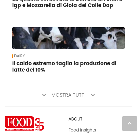
Igp e Mozzarella di Gioia del Colle Dop
DAIRY
Il caldo estremo taglia la produzione di
latte del 10%
keyboard_arrow_down
keyboard_arrow_down
MOSTRA TUTTI
ABOUT
keyboard_arrow_up
Food Insights