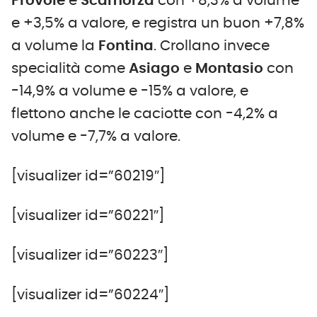
Provole
e
Scamorza
con +8,3% a volume
e +3,5% a valore, e registra un buon +7,8%
a volume la
Fontina
. Crollano invece
specialità come
Asiago
e
Montasio
con
-14,9% a volume e -15% a valore, e
flettono anche le caciotte con -4,2% a
volume e -7,7% a valore.
[visualizer id=”60219″]
[visualizer id=”60221″]
[visualizer id=”60223″]
[visualizer id=”60224″]