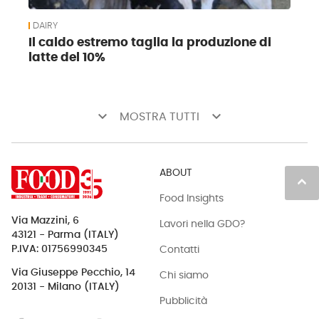
DAIRY
Il caldo estremo taglia la produzione di
latte del 10%
keyboard_arrow_down
keyboard_arrow_down
MOSTRA TUTTI
ABOUT
keyboard_arrow_up
Food Insights
Via Mazzini, 6
Lavori nella GDO?
43121 - Parma (ITALY)
Contatti
P.IVA: 01756990345
Via Giuseppe Pecchio, 14
Chi siamo
20131 - Milano (ITALY)
Pubblicità