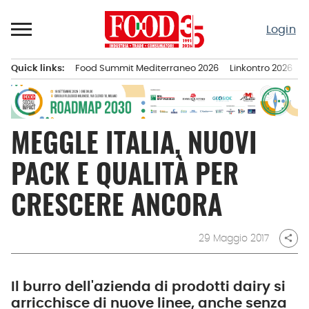
Passa
al
Login
contenuto
Quick links:
Food Summit Mediterraneo 2026
Linkontro 2026
F
Menu principale
MEGGLE ITALIA, NUOVI
PACK E QUALITÀ PER
CRESCERE ANCORA
29 Maggio 2017
share
Il burro dell'azienda di prodotti dairy si
arricchisce di nuove linee, anche senza