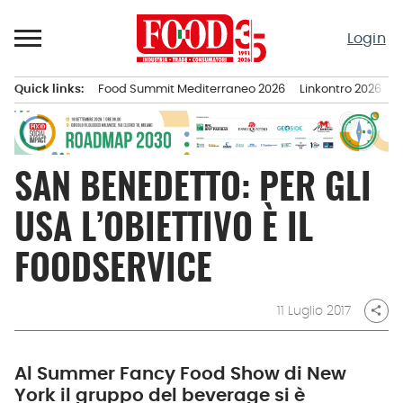
Passa
al
Login
contenuto
Quick links:
Food Summit Mediterraneo 2026
Linkontro 2026
F
Menu principale
SAN BENEDETTO: PER GLI
USA L’OBIETTIVO È IL
FOODSERVICE
11 Luglio 2017
share
Al Summer Fancy Food Show di New
York il gruppo del beverage si è