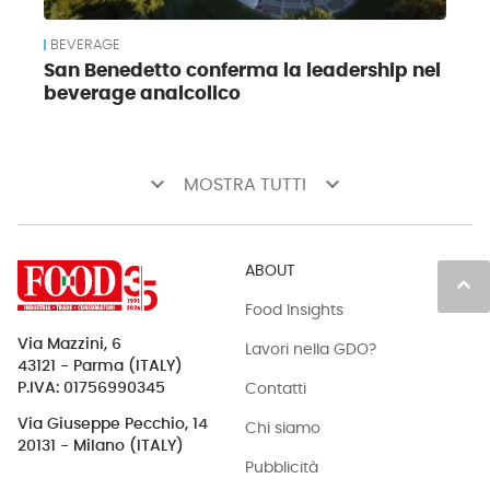
BEVERAGE
San Benedetto conferma la leadership nel
beverage analcolico
keyboard_arrow_down
keyboard_arrow_down
MOSTRA TUTTI
ABOUT
keyboard_arrow_up
Food Insights
Via Mazzini, 6
Lavori nella GDO?
43121 - Parma (ITALY)
Contatti
P.IVA: 01756990345
Via Giuseppe Pecchio, 14
Chi siamo
20131 - Milano (ITALY)
Pubblicità