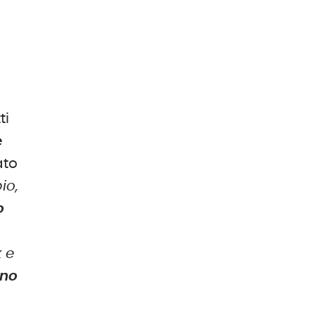
ti
e
ato
io,
o
n
k e
ono