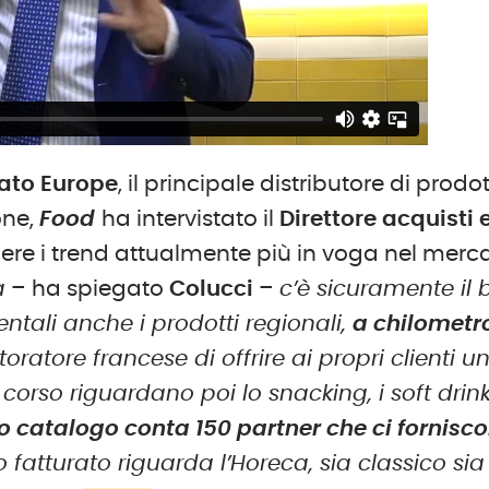
ato Europe
, il principale distributore di prodot
one,
Food
ha intervistato il
Direttore acquisti 
re i trend attualmente più in voga nel merc
a
– ha spiegato
Colucci
–
c’è sicuramente il b
ntali anche i prodotti regionali,
a chilometr
oratore francese di offrire ai propri clienti u
in corso riguardano poi lo snacking, i soft drin
ro catalogo conta 150 partner che ci fornisc
o fatturato riguarda l’Horeca, sia classico sia