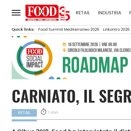
Passa
al
RETAIL
INDUSTRIA
contenuto
Quick links:
Food Summit Mediterraneo 2026
Linkontro 2026
CARNIATO, IL SEG
timer
1 min.
RETAIL