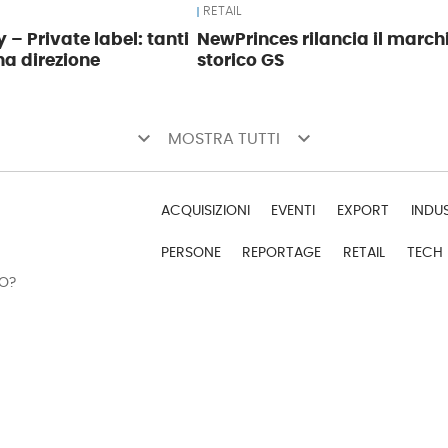
RETAIL
 – Private label: tanti
NewPrinces rilancia il march
na direzione
storico GS
keyboard_arrow_down
keyboard_arrow_down
MOSTRA TUTTI
ACQUISIZIONI
EVENTI
EXPORT
INDU
PERSONE
REPORTAGE
RETAIL
TECH
DO?