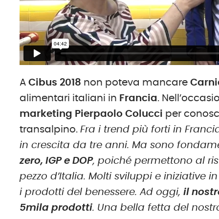
A
Cibus 2018
non poteva mancare
Carni
alimentari italiani in
Francia
. Nell’occasi
marketing Pierpaolo Colucci
per conosce
transalpino.
Fra i trend più forti in Franci
in crescita da tre anni. Ma sono fondame
zero, IGP e DOP
, poiché permettono al rist
pezzo d’Italia. Molti sviluppi e iniziative 
i prodotti del benessere. Ad oggi,
il nost
5mila prodotti
. Una bella fetta del nostr