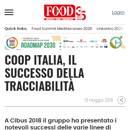
Passa
al
Login
contenuto
Quick links:
Food Summit Mediterraneo 2026
Linkontro 2026
F
Menu principale
COOP ITALIA, IL
SUCCESSO DELLA
TRACCIABILITÀ
15 Maggio 2018
share
A Cibus 2018 il gruppo ha presentato i
notevoli successi delle varie linee di