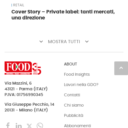
RETAIL
Cover Story – Private label: tanti mercati,
una direzione
keyboard_arrow_down
keyboard_arrow_down
MOSTRA TUTTI
ABOUT
keyboard_arrow_up
Food Insights
Via Mazzini, 6
Lavori nella GDO?
43121 - Parma (ITALY)
Contatti
P.IVA: 01756990345
Via Giuseppe Pecchio, 14
Chi siamo
20131 - Milano (ITALY)
Pubblicità
Abbonamenti