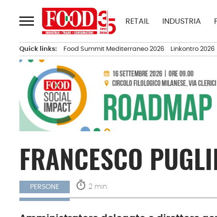
Passa
al
RETAIL
INDUSTRIA
contenuto
Quick links:
Food Summit Mediterraneo 2026
Linkontro 2026
FRANCESCO PUGLIE
timer
2 min.
PERSONE