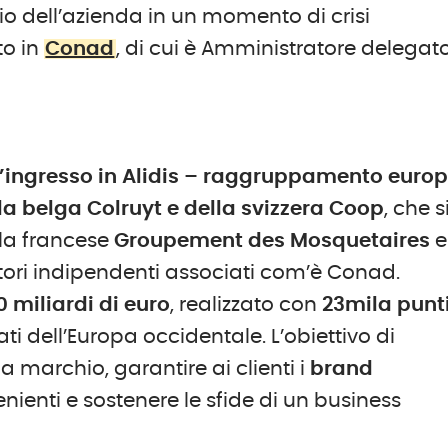
io dell’azienda in un momento di crisi
to in
Conad
, di cui è Amministratore delegat
l’ingresso in Alidis – raggruppamento euro
lla belga Colruyt e della svizzera Coop
, che s
lla francese
Groupement
des Mosquetaires
e
tori indipendenti associati com’è Conad.
0 miliardi di euro
, realizzato con
23mila punti
i dell’Europa occidentale. L’obiettivo di
 a marchio, garantire ai clienti i
brand
nienti e sostenere le sfide di un business