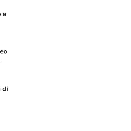
o e
peo
i
 di