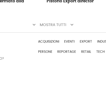
fermato alla
Pistorio Export director
keyboard_arrow_down
keyboard_arrow_down
MOSTRA TUTTI
ACQUISIZIONI
EVENTI
EXPORT
INDU
PERSONE
REPORTAGE
RETAIL
TECH
DO?