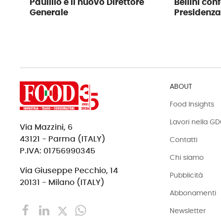
Paulillo è il nuovo Direttore
Bellini con
Generale
Presidenza
ABOUT
Food Insights
Lavori nella G
Via Mazzini, 6
43121 - Parma (ITALY)
Contatti
P.IVA: 01756990345
Chi siamo
Via Giuseppe Pecchio, 14
Pubblicità
20131 - Milano (ITALY)
Abbonamenti
Newsletter