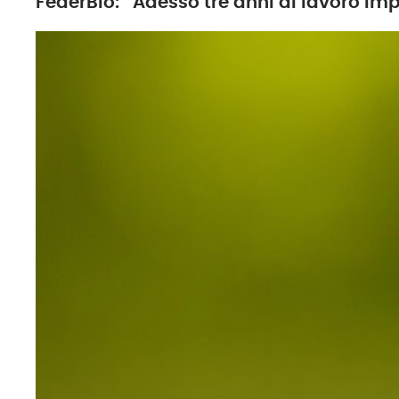
FederBio: “Adesso tre anni di lavoro im