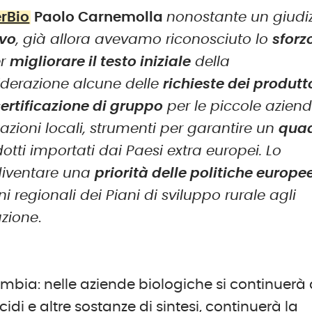
rBio
Paolo Carnemolla
nonostante un giudi
ivo
, già allora avevamo riconosciuto lo
sforz
er
migliorare il testo iniziale
della
iderazione alcune delle
richieste dei produtt
ertificazione di gruppo
per le piccole azien
zazioni locali, strumenti per garantire un
qua
tti importati dai Paesi extra europei. Lo
 diventare una
priorità delle politiche europe
 regionali dei Piani di sviluppo rurale agli
azione
.
bia: nelle aziende biologiche si continuerà
ticidi e altre sostanze di sintesi, continuerà la