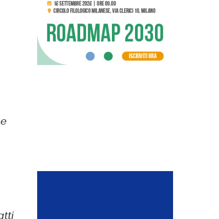
he
tti