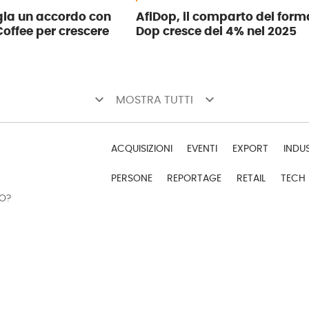
igla un accordo con
AfiDop, il comparto dei for
offee per crescere
Dop cresce del 4% nel 2025
keyboard_arrow_down
keyboard_arrow_down
MOSTRA TUTTI
ACQUISIZIONI
EVENTI
EXPORT
INDU
PERSONE
REPORTAGE
RETAIL
TECH
DO?