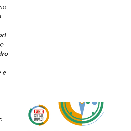
zio
o
ori
de
dro
e e
 a