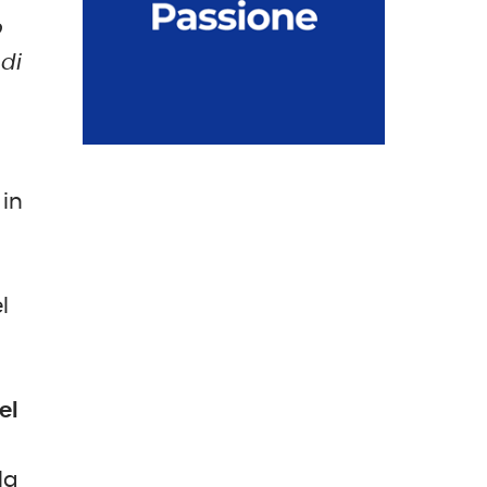
o
 di
 in
l
el
la