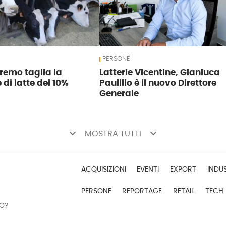
PERSONE
tremo taglia la
Latterie Vicentine, Gianluca
di latte del 10%
Paulillo è il nuovo Direttore
Generale
keyboard_arrow_down
keyboard_arrow_down
MOSTRA TUTTI
ACQUISIZIONI
EVENTI
EXPORT
INDU
PERSONE
REPORTAGE
RETAIL
TECH
DO?