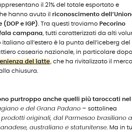
rappresentano il 21% del totale esportato e
 che hanno avuto il
riconoscimento dell’Union
 (DOP e IGP)
. Tra questi troviamo
Pecorino
ufala campana
, tutti caratterizzati da alti vol
italiano all’estero è la punta dell’iceberg del
lattiero caseario nazionale, in particolare dop
venienza del latte
, che ha rivitalizzato il merc
alla chiusura.
ono purtroppo anche quelli più taroccati nel
eggiano e del Grana Padano
– sottolinea
prodotti originali, dal Parmesao brasiliano a
anadese, australiano e statunitense
. Ma in tu