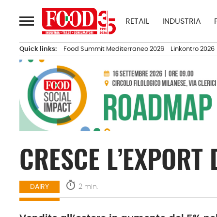
Passa
al
RETAIL
INDUSTRIA
contenuto
Quick links:
Food Summit Mediterraneo 2026
Linkontro 2026
CRESCE L’EXPORT 
timer
2 min.
DAIRY