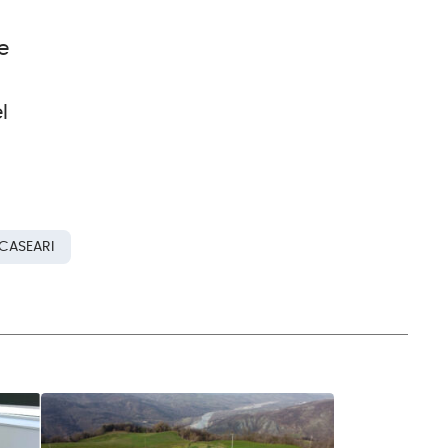
e
l
 CASEARI