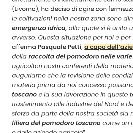
(Livorno), ha deciso di agire con fermezza
le coltivazioni nella nostra zona sono di
emergenza idrica
, alla quale si è unit
avverso. Questa situazione per noi e per il
afferma
Pasquale Petti
,
a capo dell’azi
della
raccolta del pomodoro nelle varie
agricoltori nostri conferenti della mater
auguriamo che la revisione delle condizi
materia prima da noi concesso possano
toscano
e la sua lavorazione in questo te
trasferimento alle industrie del Nord e 
sforzo da parte della nostra società sia ri
filiera del pomodoro toscano
come un ul
e delle aziende agricole
”.