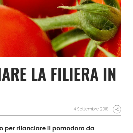
ARE LA FILIERA IN
4 Settembre 2018
share
io per rilanciare il pomodoro da