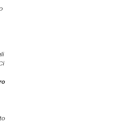
o
li
 Ci
ro
e
to