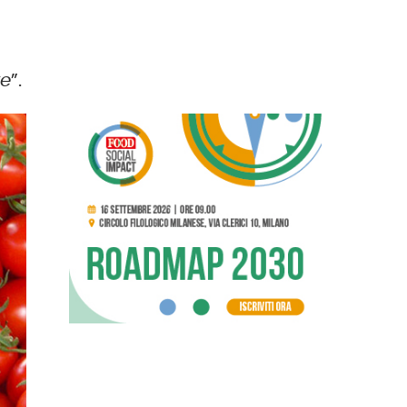
te
”.