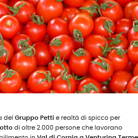
a del
Gruppo Petti
e realtà di spicco per
otto
di oltre 2.000 persone che lavorano
bilimento in
Val di Cornia a Venturina Term