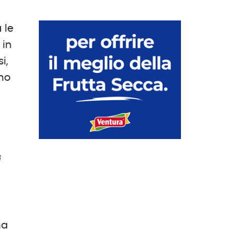
 le
 in
i,
nno
i
na