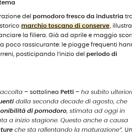
istema
razione del
pomodoro fresco da industria
tra
o storico
marchio toscano di conserve
, illustra
ciare la filiera. Già ad aprile e maggio scors
a poco rassicurante: le piogge frequenti ha
erreni, posticipando l’inizio del
periodo di
 raccolta
– sottolinea
Petti
–
ha subito ulterior
uenti
dalla seconda decade di agosto, che
ponibilità di pomodoro
, stimata ad oggi in
ata a inizio stagione. Questo anche a causa
ature
che sta rallentando la maturazione”.
U