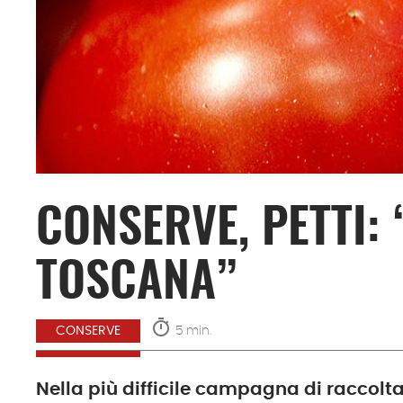
CONSERVE, PETTI:
TOSCANA”
timer
5 min.
CONSERVE
Nella più difficile campagna di raccolta