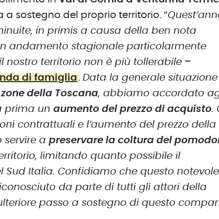
 a sostegno del proprio territorio. “
Quest’ann
minuite, in primis a causa della ben nota
o un andamento stagionale particolarmente
 nostro territorio non è più tollerabile
–
enda di famiglia
.
Data la generale situazione
 zone della Toscana
, abbiamo accordato ag
ia prima un
aumento del prezzo di acquisto
.
oni contrattuali e l’aumento del prezzo della
 servire a
preservare la coltura del pomodo
rritorio, limitando quanto possibile il
del Sud Italia. Confidiamo che questo notevol
conosciuto da parte di tutti gli attori della
teriore passo a sostegno di questo compar