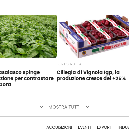
ORTOFRUTTA
Casalasco spinge
Ciliegia di Vignola Igp, la
azione per contrastare
produzione cresce del +25%
spora
keyboard_arrow_down
keyboard_arrow_down
MOSTRA TUTTI
ACQUISIZIONI
EVENTI
EXPORT
INDU