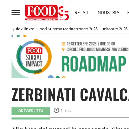
Passa
al
RETAIL
INDUSTRIA
contenuto
Quick links:
Food Summit Mediterraneo 2026
Linkontro 2026
ZERBINATI CAVALC
timer
1 min.
ORTOFRUTTA