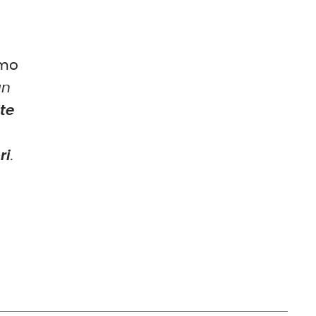
mo
un
te
ri
.