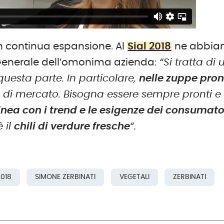
n continua espansione. Al
Sial 2018
ne abbia
e Generale dell’omonima azienda:
“Si tratta di 
uesta parte. In particolare,
nelle zuppe pron
o di mercato. Bisogna essere sempre pronti e
inea con i trend e le esigenze dei consumato
 il
chili di verdure fresche
“.
2018
SIMONE ZERBINATI
VEGETALI
ZERBINATI