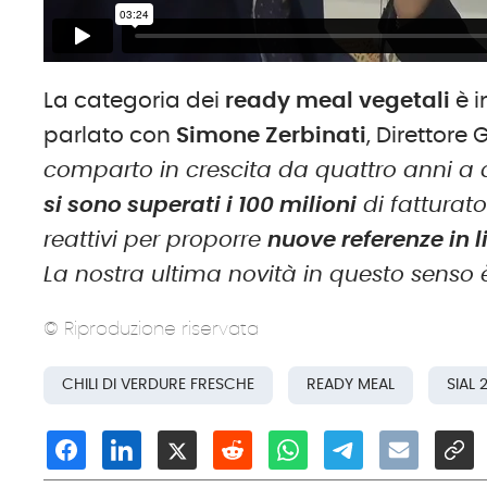
La categoria dei
ready meal vegetali
è i
parlato con
Simone Zerbinati
, Direttor
comparto in crescita da quattro anni a q
si sono superati i 100 milioni
di fatturat
reattivi per proporre
nuove referenze in l
La nostra ultima novità in questo senso è
© Riproduzione riservata
CHILI DI VERDURE FRESCHE
READY MEAL
SIAL 