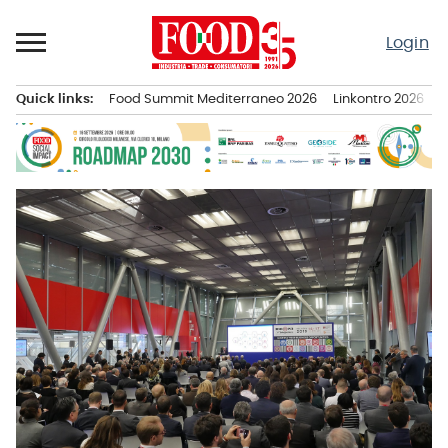
Passa
al
Login
contenuto
Quick links:
Food Summit Mediterraneo 2026
Linkontro 2026
F
Menu principale