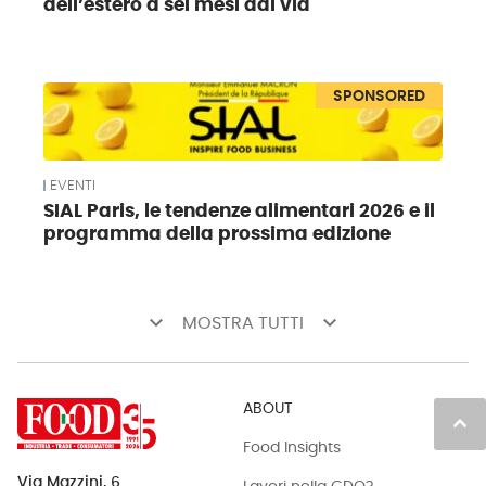
dell’estero a sei mesi dal via
SPONSORED
EVENTI
SIAL Paris, le tendenze alimentari 2026 e il
programma della prossima edizione
keyboard_arrow_down
keyboard_arrow_down
MOSTRA TUTTI
ABOUT
keyboard_arrow_up
Food Insights
Via Mazzini, 6