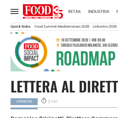
Passa
al
RETAIL
INDUSTRIA
contenuto
Quick links:
Food Summit Mediterraneo 2026
Linkontro 2026
LETTERA AL DIRET
timer
3 min.
OPINIONI