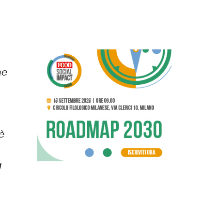
ne
è
a