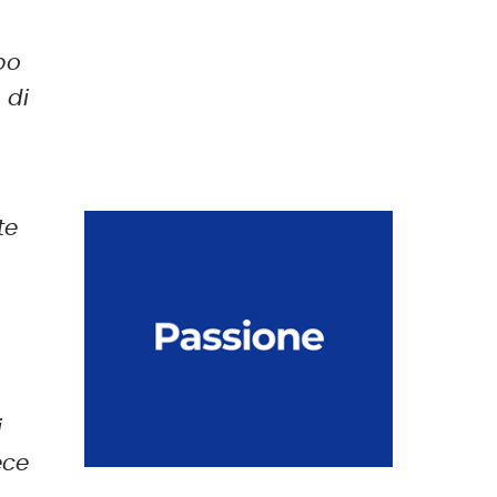
po
 di
te
i
ece