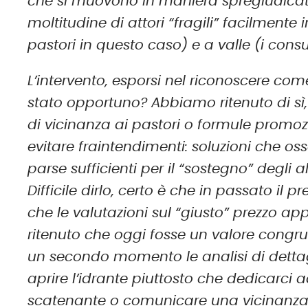
che si muovono in maniera spregiudicat
moltitudine di attori “fragili” facilmente
pastori in questo caso) e a valle (i consum
L’intervento, esporsi nel riconoscere come 
stato opportuno? Abbiamo ritenuto di sì,
di vicinanza ai pastori o formule promozi
evitare fraintendimenti: soluzioni che o
parse sufficienti per il “sostegno” degli a
Difficile dirlo, certo è che in passato il
che le valutazioni sul “giusto” prezzo
ritenuto che oggi fosse un valore congru
un secondo momento le analisi di dettagl
aprire l’idrante piuttosto che dedicarci 
scatenante o comunicare una vicinanza a