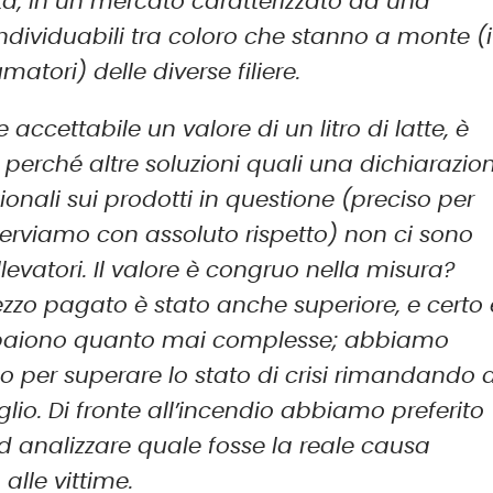
a, in un mercato caratterizzato da una
 individuabili tra coloro che stanno a monte (i
atori) delle diverse filiere.
accettabile un valore di un litro di latte, è
 perché altre soluzioni quali una dichiarazio
onali sui prodotti in questione (preciso per
sserviamo con assoluto rispetto) non ci sono
llevatori. Il valore è congruo nella misura?
 prezzo pagato è stato anche superiore, e certo 
 appaiono quanto mai complesse; abbiamo
o per superare lo stato di crisi rimandando 
io. Di fronte all’incendio abbiamo preferito
ad analizzare quale fosse la reale causa
lle vittime.