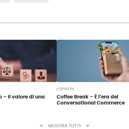
OPINIONI
 – Il valore di una
Coffee Break – È l’era del
Conversational Commerce
keyboard_arrow_down
keyboard_arrow_down
MOSTRA TUTTI