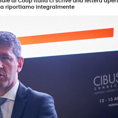
ale di Coop Italia ci scrive una lettera ape
 La riportiamo integralmente