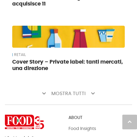
acquisisce 11
RETAIL
Cover Story – Private label: tanti mercati,
una direzione
keyboard_arrow_down
keyboard_arrow_down
MOSTRA TUTTI
ABOUT
keyboard_arrow_up
Food Insights