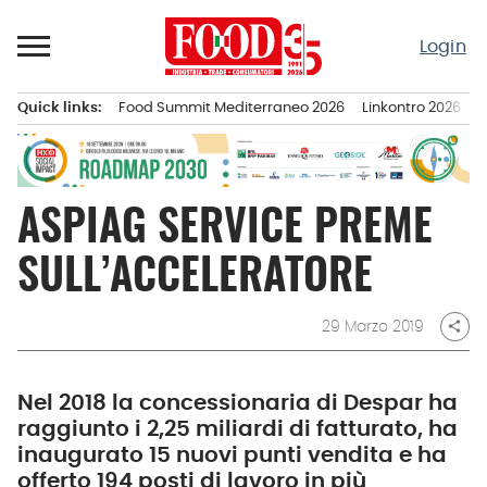
Passa
al
Login
contenuto
Quick links:
Food Summit Mediterraneo 2026
Linkontro 2026
F
Menu principale
ASPIAG SERVICE PREME
SULL’ACCELERATORE
29 Marzo 2019
share
Nel 2018 la concessionaria di Despar ha
raggiunto i 2,25 miliardi di fatturato, ha
inaugurato 15 nuovi punti vendita e ha
offerto 194 posti di lavoro in più