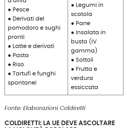
d’oliva
● Legumi in
● Pesce
scatola
● Derivati del
● Pane
pomodoro e sughi
● Insalata in
pronti
busta (IV
● Latte e derivati
gamma)
● Pasta
● Sottoli
● Riso
● Frutta e
● Tartufi e funghi
verdura
spontanei
essiccata
Fonte: Elaborazioni Coldiretti
COLDIRETTI: LA UE DEVE ASCOLTARE