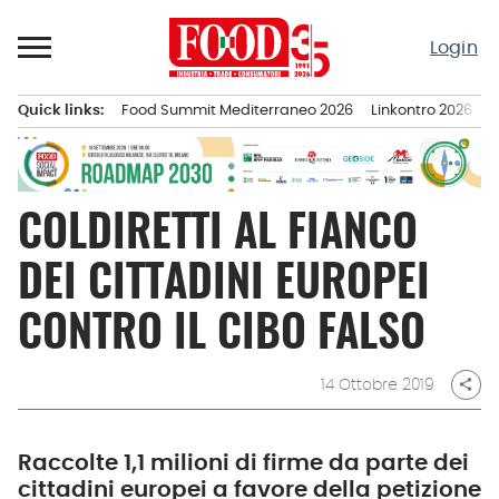
Passa
al
Login
contenuto
Quick links:
Food Summit Mediterraneo 2026
Linkontro 2026
F
Menu principale
COLDIRETTI AL FIANCO
DEI CITTADINI EUROPEI
CONTRO IL CIBO FALSO
14 Ottobre 2019
share
Raccolte 1,1 milioni di firme da parte dei
cittadini europei a favore della petizione