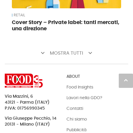
RETAIL
Cover Story – Private label: tanti mercati,
una direzione
keyboard_arrow_down
keyboard_arrow_down
MOSTRA TUTTI
ABOUT
keyboard_arrow_up
Food Insights
Via Mazzini, 6
Lavori nella GDO?
43121 - Parma (ITALY)
Contatti
P.IVA: 01756990345
Via Giuseppe Pecchio, 14
Chi siamo
20131 - Milano (ITALY)
Pubblicità