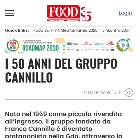
Passa
al
Login
contenuto
Quick links:
Food Summit Mediterraneo 2026
Linkontro 2026
F
Menu principale
I 50 ANNI DEL GRUPPO
CANNILLO
6 Novembre 2019
share
Nato nel 1969 come piccola rivendita
all’ingrosso, il gruppo fondato da
Franco Cannillo è diventato
protagonista nella Gdo, attraverso la