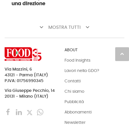
una direzione
keyboard_arrow_down
keyboard_arrow_down
MOSTRA TUTTI
ABOUT
keyboard_arrow_up
Food Insights
Via Mazzini, 6
Lavori nella GDO?
43121 - Parma (ITALY)
Contatti
P.IVA: 01756990345
Via Giuseppe Pecchio, 14
Chi siamo
20131 - Milano (ITALY)
Pubblicità
Abbonamenti
Newsletter