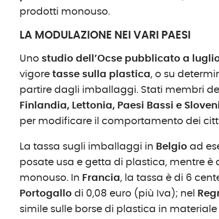
prodotti monouso.
LA MODULAZIONE NEI VARI PAESI
Uno
studio dell’Ocse pubblicato a lugli
vigore
tasse sulla plastica
, o su determin
partire dagli imballaggi. Stati membri d
Finlandia, Lettonia, Paesi Bassi e Sloven
per modificare il comportamento dei citta
La tassa sugli imballaggi in
Belgio
ad es
posate usa e getta di plastica, mentre è di
monouso. In
Francia
, la tassa è di 6 cent
Portogallo
di 0,08 euro (più Iva); nel
Reg
simile sulle borse di plastica in materiale