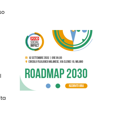
so
l
lta