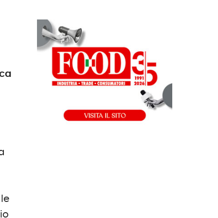
ica
a
le
lio