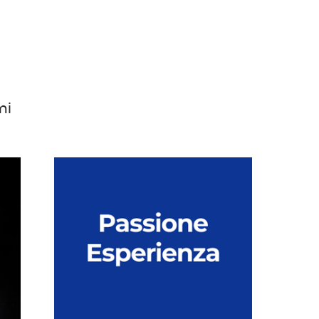
a
a
mi