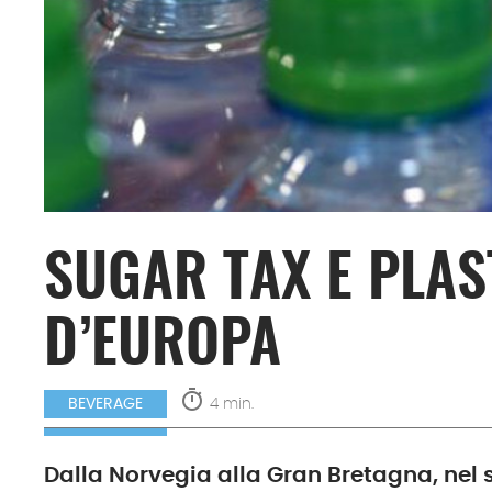
SUGAR TAX E PLAS
D’EUROPA
timer
4 min.
BEVERAGE
Dalla Norvegia alla Gran Bretagna, nel 