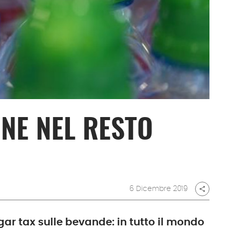
ONE NEL RESTO
6 Dicembre 2019
share
gar tax sulle bevande: in tutto il mondo