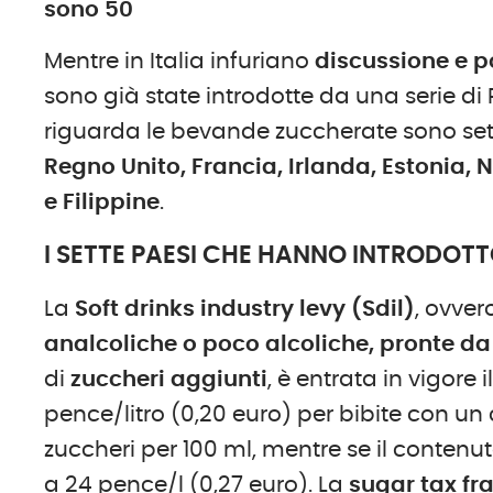
sono 50
Mentre in Italia infuriano
discussione e 
sono già state introdotte da una serie di 
riguarda le bevande zuccherate sono sette
Regno Unito, Francia, Irlanda, Estonia, 
e Filippine
.
I SETTE PAESI CHE HANNO INTRODOTT
La
Soft drinks industry levy (Sdil)
, ovver
analcoliche o poco alcoliche, pronte da 
di
zuccheri aggiunti
, è entrata in vigore i
pence/litro (0,20 euro) per bibite con u
zuccheri per 100 ml, mentre se il contenu
a 24 pence/l (0,27 euro). La
sugar tax fr