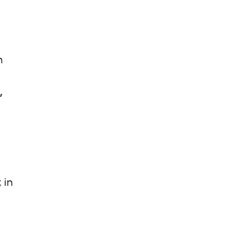
n
,
 in