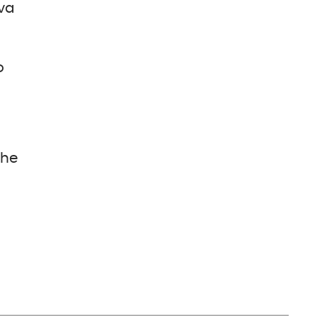
eva
o
a
l
he