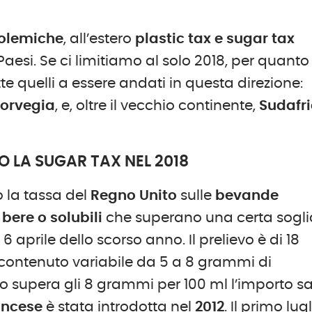
polemiche
, all’estero
plastic tax e sugar tax
Paesi. Se ci limitiamo al solo 2018, per quanto
 quelli a essere andati in questa direzione:
Norvegia
, e, oltre il vecchio continente,
Sudafr
O LA SUGAR TAX NEL 2018
o la tassa del
Regno Unito
sulle
bevande
bere o solubili
che superano una certa sogli
l 6 aprile dello scorso anno. Il prelievo è di 18
n contenuto variabile da 5 a 8 grammi di
to supera gli 8 grammi per 100 ml l’importo sa
ancese
è stata introdotta nel
2012
. Il primo lug