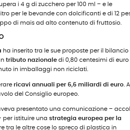
ra i 4 g di zucchero per 100 ml – e le
itro per le bevande con dolcificanti e di 12 pe
roppo di mais ad alto contenuto di fruttosio.
EO
a
ha inserito tra le sue proposte per il bilancio
un
tributo nazionale
di 0,80 centesimi di euro
uto in imballaggi non riciclati.
erare
ricavi annuali per 6,6 miliardi di euro
. A
avolo del Consiglio europeo.
aveva presentato una comunicazione – acco
per istituire una
strategia europea per la
rre tra le altre cose lo spreco di plastica in